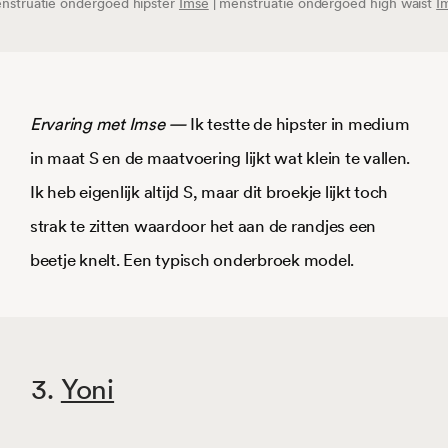
nstruatie ondergoed hipster
Imse
| menstruatie ondergoed high waist
I
Ervaring
met Imse —
Ik testte de hipster in medium
in maat S en de maatvoering lijkt wat klein te vallen.
Ik heb eigenlijk altijd S, maar dit broekje lijkt toch
strak te zitten waardoor het aan de randjes een
beetje knelt. Een typisch onderbroek model.
3.
Yoni