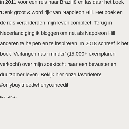
in 2011 voor een reis naar Brazilië en las daar het boek
'Denk groot & word rijk’
van Napoleon Hill. Het boek en
de reis veranderden mijn leven compleet. Terug in
Nederland ging ik bloggen om net als Napoleon Hill
anderen te helpen en te inspireren. In 2018 schreef ik het
boek
‘Verlangen naar minder'
(15.000+ exemplaren
verkocht) over mijn zoektocht naar een bewuster en
duurzamer leven. Bekijk hier onze
favorieten
!
#onlybuyitneedwhenyouneedit
Related Posts
november 28, 2016
persoonlijke groei
Levenslessen om zoveel mogelijk uit je leven te halen na je 30ste