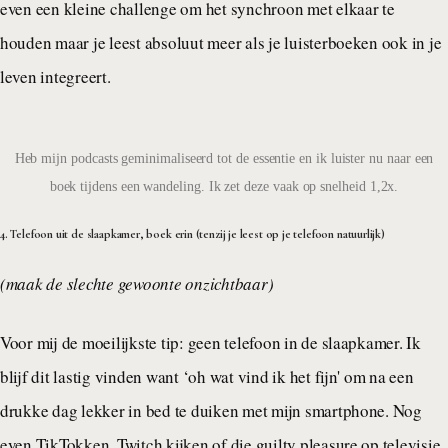
even een kleine challenge om het synchroon met elkaar te
houden maar je leest absoluut meer als je luisterboeken ook in je
leven integreert.
Heb mijn podcasts geminimaliseerd tot de essentie en ik luister nu naar een
boek tijdens een wandeling. Ik zet deze vaak op snelheid 1,2x.
4. Telefoon uit de slaapkamer, boek erin (tenzij je leest op je telefoon natuurlijk)
(maak de slechte gewoonte onzichtbaar)
Voor mij de moeilijkste tip: geen telefoon in de slaapkamer. Ik
blijf dit lastig vinden want ‘oh wat vind ik het fijn' om na een
drukke dag lekker in bed te duiken met mijn smartphone. Nog
even TikTokken, Twitch kijken of die guilty pleasure op televisie